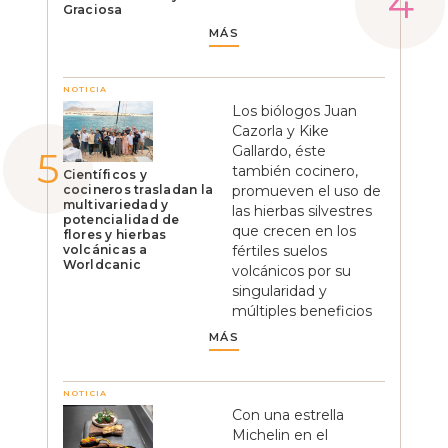
Graciosa
MÁS
NOTICIA
Los biólogos Juan
Cazorla y Kike
Gallardo, éste
también cocinero,
Científicos y
cocineros trasladan la
promueven el uso de
multivariedad y
las hierbas silvestres
potencialidad de
que crecen en los
flores y hierbas
volcánicas a
fértiles suelos
Worldcanic
volcánicos por su
singularidad y
múltiples beneficios
MÁS
NOTICIA
Con una estrella
Michelin en el