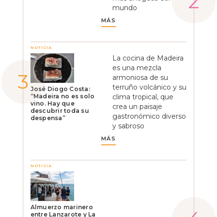
mundo
MÁS
NOTICIA
La cocina de Madeira
es una mezcla
armoniosa de su
terruño volcánico y su
José Diogo Costa:
“Madeira no es solo
clima tropical, que
vino. Hay que
crea un paisaje
descubrir toda su
gastronómico diverso
despensa”
y sabroso
MÁS
NOTICIA
Almuerzo marinero
entre Lanzarote y La