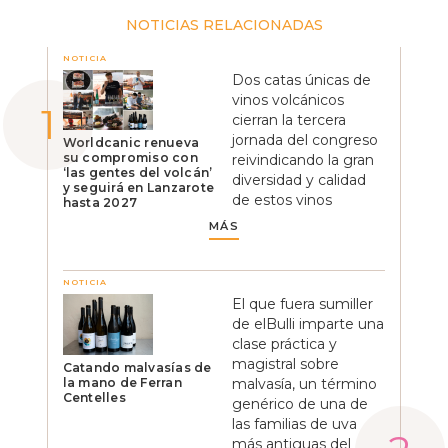
NOTICIAS RELACIONADAS
NOTICIA
Dos catas únicas de
vinos volcánicos
cierran la tercera
jornada del congreso
Worldcanic renueva
su compromiso con
reivindicando la gran
‘las gentes del volcán’
diversidad y calidad
y seguirá en Lanzarote
de estos vinos
hasta 2027
MÁS
NOTICIA
El que fuera sumiller
de elBulli imparte una
clase práctica y
magistral sobre
Catando malvasías de
la mano de Ferran
malvasía, un término
Centelles
genérico de una de
las familias de uva
más antiguas del