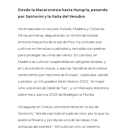
Desde la Macaronesia hasta Hungría, pasando
por Santorini y la Italia del Vesubio
Ha empezado la ruta por Azores, Madeira y Canarias.
De las primeras, degustando un Arinto de Azores
Antonio Maçanita de la isla de Pico, ha contado que
cultivan en terrazas cuadradas y cercadas con piedras
para proteger las viñas del viento. En cambio, en
Madeira se cultivan suspendidas en pérgolas latadas, y
en Lanzarote en hoyos, y aquí es “donde se da el menor
rendimiento por hectárea de Europa”, explicaba, dando
a probar un Chupadero listán blanco 2022, “el mejor
vino volcánico de Jable de Tao”, y un Malvasía Volcánica
sobre lías y barrica 2023 de Bodegas La Florida.
Ha seguido en Grecia, concretamente en la isla de
Santorini, “donde casi todo el suelo es roca, por lo que no
existe la filoxera y por eso es una de las cepas más
antiguas del planeta”. Allí cultivan con un sistema